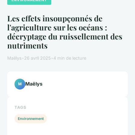
Les effets insoupçonnés de
l'agriculture sur les océans :
décryptage du ruissellement des
nutriments
Maëlys
•
26 avril 2025
•
4 min de lecture
Maëlys
M
TAGS
Environnement