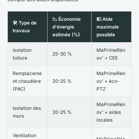
📉 Économie
💶 Aide
🛠️ Type de
d'énergie
maximale
travaux
estimée (%)
possible
Isolation
MaPrimeRén
25-30 %
toiture
ov’ + CEE
Remplaceme
MaPrimeRén
nt chaudière
20-25 %
ov’ + éco-
(PAC)
PTZ
MaPrimeRén
Isolation des
20-25 %
ov’ + aides
murs
locales
Ventilation