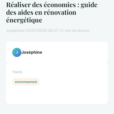
Réaliser des économies : guide
des aides en rénovation
énergétique
Joséphine
•
03/07/2026 08:37
•
12 min de lecture
Joséphine
J
TAGS
environnement