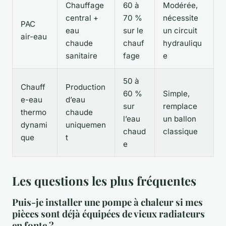
Chauffage
60 à
Modérée,
central +
70 %
nécessite
PAC
eau
sur le
un circuit
air-eau
chaude
chauf
hydrauliqu
sanitaire
fage
e
50 à
Chauff
Production
60 %
Simple,
e-eau
d’eau
sur
remplace
thermo
chaude
l’eau
un ballon
dynami
uniquemen
chaud
classique
que
t
e
Les questions les plus fréquentes
Puis-je installer une pompe à chaleur si mes
pièces sont déjà équipées de vieux radiateurs
en fonte ?