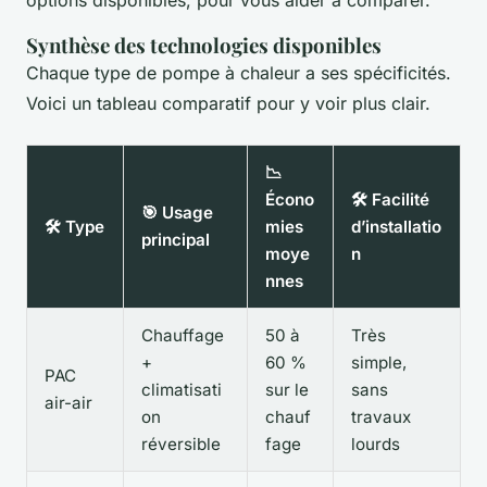
Synthèse des technologies disponibles
Chaque type de pompe à chaleur a ses spécificités.
Voici un tableau comparatif pour y voir plus clair.
📉
Écono
🛠️ Facilité
🎯 Usage
🛠️ Type
mies
d’installatio
principal
moye
n
nnes
Chauffage
50 à
Très
+
60 %
simple,
PAC
climatisati
sur le
sans
air-air
on
chauf
travaux
réversible
fage
lourds