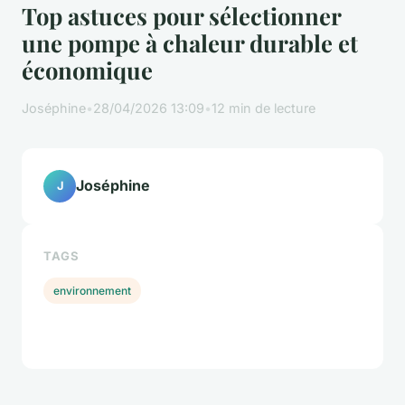
Top astuces pour sélectionner
une pompe à chaleur durable et
économique
Joséphine
•
28/04/2026 13:09
•
12 min de lecture
Joséphine
J
TAGS
environnement