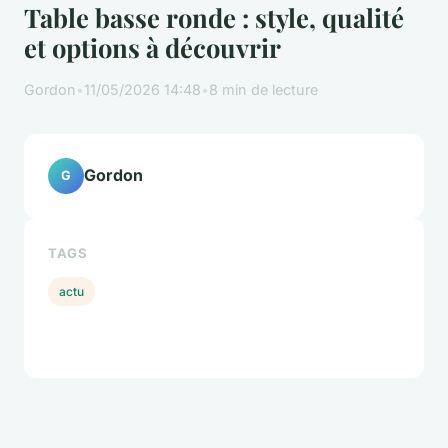
Table basse ronde : style, qualité
et options à découvrir
Gordon
•
11/05/2026 14:48
•
8 min de lecture
Gordon
G
TAGS
actu