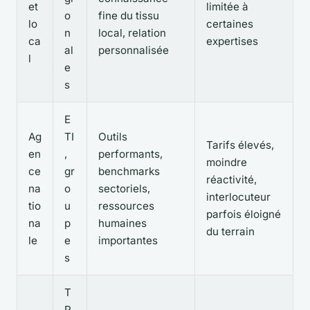
et
limitée à
o
fine du tissu
lo
certaines
n
local, relation
ca
expertises
al
personnalisée
l
e
s
E
Ag
TI
Outils
Tarifs élevés,
en
,
performants,
moindre
ce
gr
benchmarks
réactivité,
na
o
sectoriels,
interlocuteur
tio
u
ressources
parfois éloigné
na
p
humaines
du terrain
le
e
importantes
s
T
P