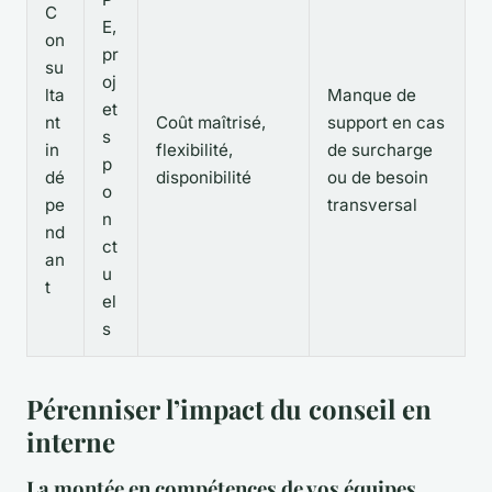
C
E,
on
pr
su
oj
lta
Manque de
et
nt
Coût maîtrisé,
support en cas
s
in
flexibilité,
de surcharge
p
dé
disponibilité
ou de besoin
o
pe
transversal
n
nd
ct
an
u
t
el
s
Pérenniser l’impact du conseil en
interne
La montée en compétences de vos équipes