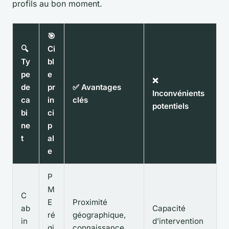
profils au bon moment.
🎯
🔍
Ci
Ty
bl
pe
e
❌
de
pr
✅ Avantages
Inconvénients
ca
in
clés
potentiels
bi
ci
ne
p
t
al
e
P
M
C
E
Proximité
ab
Capacité
ré
géographique,
in
d’intervention
gi
connaissance