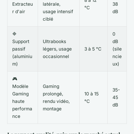
8 à 12
Extracteu
latérale,
38
°C
r d'air
usage intensif
dB
ciblé
🔷
0
Support
Ultrabooks
dB
passif
légers, usage
3 à 5 °C
(sile
(aluminiu
occasionnel
ncie
m)
ux)
🎮
Modèle
Gaming
35-
Gaming
prolongé,
10 à 15
45
haute
rendu vidéo,
°C
dB
performa
montage
nce