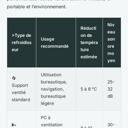
portable et l’environnement.
Niv
Réducti
eau
>Type de
on de
Usage
son
refroidiss
tempéra
recommandé
ore
eur
ture
mo
estimée
yen
Utilisation
🔄
bureautique,
25-
Support
navigation,
5 à 8 °C
32
ventilé
bureautique
dB
standard
légère
PC à
🌬️
ventilation
30-